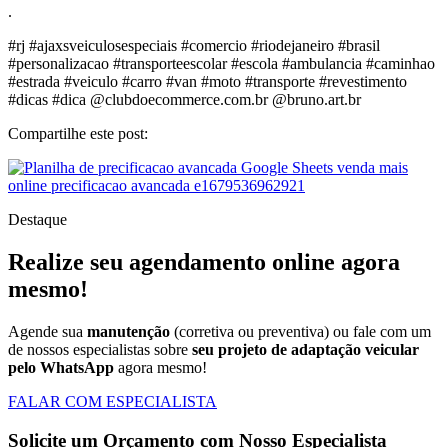
.
#rj #ajaxsveiculosespeciais #comercio #riodejaneiro #brasil
#personalizacao #transporteescolar #escola #ambulancia #caminhao
#estrada #veiculo #carro #van #moto #transporte #revestimento
#dicas #dica @clubdoecommerce.com.br @bruno.art.br
Compartilhe este post:
Destaque
Realize seu agendamento online agora
mesmo!
Agende sua
manutenção
(corretiva ou preventiva) ou fale com um
de nossos especialistas sobre
seu projeto de adaptação veicular
pelo WhatsApp
agora mesmo!
FALAR COM ESPECIALISTA
Solicite um Orçamento com Nosso Especialista